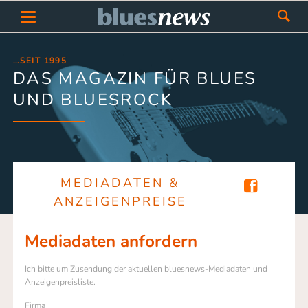
…SEIT 1995
DAS MAGAZIN FÜR BLUES
UND BLUESROCK
MEDIADATEN &
ANZEIGENPREISE
Mediadaten anfordern
Ich bitte um Zusendung der aktuellen bluesnews-Mediadaten und
Anzeigenpreisliste.
Firma