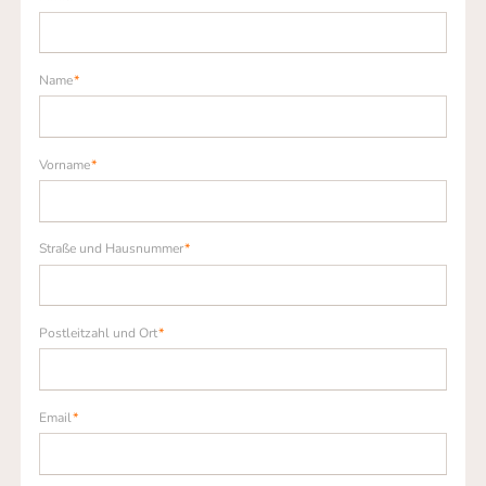
Pflichtfeld
Name
*
Pflichtfeld
Vorname
*
Pflichtfeld
Straße und Hausnummer
*
Pflichtfeld
Postleitzahl und Ort
*
Pflichtfeld
Email
*