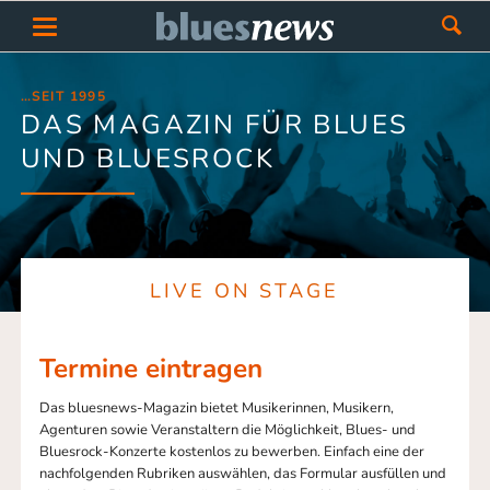
…SEIT 1995
DAS MAGAZIN FÜR BLUES
UND BLUESROCK
LIVE ON STAGE
Termine eintragen
Das bluesnews-Magazin bietet Musikerinnen, Musikern,
Agenturen sowie Veranstaltern die Möglichkeit, Blues- und
Bluesrock-Konzerte kostenlos zu bewerben. Einfach eine der
nachfolgenden Rubriken auswählen, das Formular ausfüllen und