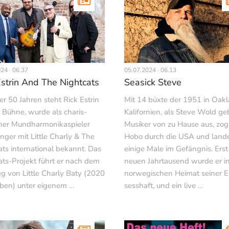
24 · 06.37
05.07.2024 · 06.13
Estrin And The Nightcats
Seasick Steve
er 50 Jahren steht Rick Estrin
Mit 14 büxte der 1951 in Oakl
r Bühne, wurde als charis­
Kalifornien, als Steve Wold g
her Mundharmonikaspieler
Musiker von zu Hause aus, zog
nger mit Little Charly & The
Hobo durch die USA und land
ats international bekannt. Das
einige Male im Gefängnis. Erst
ats-Projekt führt er nach dem
neuen Jahrtausend wurde er in
eg von Little Charly Baty (2020
norwegischen Heimat seiner E
rben) unter eigenem …
sesshaft, und ein live …