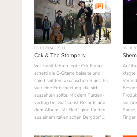
06.10.2024 · 15.11
05.10.20
Cek & The Stompers
Shem
Vor zwölf Jahren legte Cek France­
Auf ih
schetti die E-Gitarre beiseite und
klagte 
spielt seitdem akustischen Blues. Es
Veränd
war eine Entscheidung, die sich
Besonn
auszahlen sollte. Mit dem Platten­
Produk
vertrag bei Gulf Coast Records und
sie ihr
dem Album „Mr. Red“ ging für den
Pause,
aus einem italienischen Bergdorf …
Finger