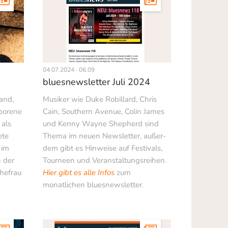
04.07.2024 · 06.09
bluesnewsletter Juli 2024
and,
Musiker wie Duke Robillard, Chris
eborene
Cain, Southern Avenue, Colin James
 als
und Kenny Wayne Shepherd sind
ete
Thema im neuen Newsletter, außer­
 im
dem gibt es Hinweise auf Festivals,
 der
Tourneen und Veranstaltungsreihen.
hefrau
Hier gibt es alle Infos
zum
monatlichen bluesnewsletter.