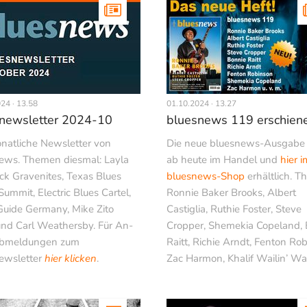
24 · 13.58
01.10.2024 · 13.27
newsletter 2024-10
bluesnews 119 erschien
natliche Newsletter von
Die neue bluesnews-Ausgabe 
ews. Themen diesmal: Layla
ab heute im Handel und
hier i
ick Gravenites, Texas Blues
bluesnews-Shop
erhältlich. T
Summit, Electric Blues Cartel,
Ronnie Baker Brooks, Albert
Guide Germany, Mike Zito
Castiglia, Ruthie Foster, Steve
nd Carl Weathersby. Für An-
Cropper, Shemekia Copeland, 
Abmeldungen zum
Raitt, Richie Arndt, Fenton Rob
ewsletter
hier klicken
.
Zac Harmon, Khalif Wailin’ Walt