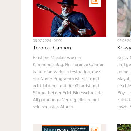
03.07.2024 · 07.02
02.07.20
Toronzo Cannon
Kriss
Er ist ein Musiker wie ein
Krissy
Kanonenschlag. Bei Toronzo Cannon
und ge
kann man wirklich festhalten, dass
gemein
der Name Programm ist. Seit rund
Mayall 
acht Jahren steht der Gitarrist und
erschi
Sänger bei der Edel-Bluesschmiede
Boy“. 
Alligator unter Vertrag, die im Juni
zuletz
sein sechstes Album …
town-B