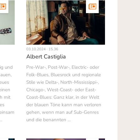
03.10.2024 · 15.36
Albert Castiglia
sig und
Pre-War-, Post-War-, Electric- oder
hauen,
Folk-Blues, Bluesrock und regionale
neues
Stile wie Delta-, North-Mississippi-,
einen
Chicago-, West-Coast- oder East-
h mit
Coast-Blues: Ganz klar, in der Welt
es
der blauen Töne kann man verloren
einsam
gehen, wenn man auf Sub-Genres
…
und die benannten …