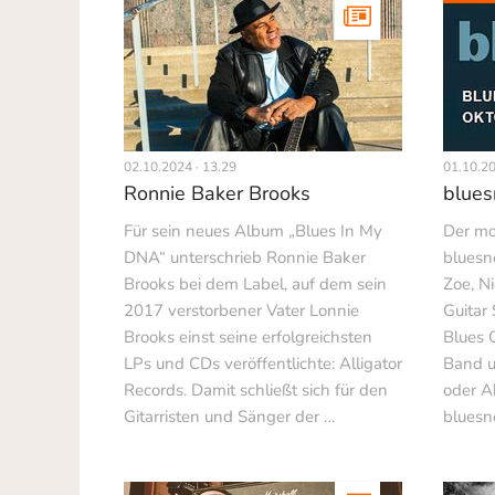
02.10.2024 · 13.29
01.10.20
Ronnie Baker Brooks
blues
Für sein neues Album „Blues In My
Der mo
DNA“ unterschrieb Ronnie Baker
bluesn
Brooks bei dem Label, auf dem sein
Zoe, N
2017 verstorbener Vater Lonnie
Guitar 
Brooks einst seine erfolgreichsten
Blues 
LPs und CDs veröffentlichte: Alligator
Band u
Records. Damit schließt sich für den
oder 
Gitarristen und Sänger der …
bluesn