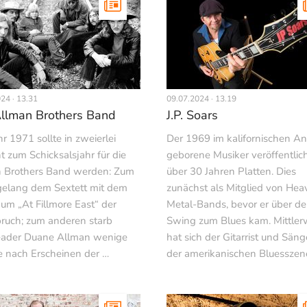
24 · 13.31
09.07.2024 · 13.19
llman Brothers Band
J.P. Soars
r 1971 sollte in zweierlei
Der 1969 im kalifornischen A
t zum Schicksalsjahr für die
geborene Musiker veröffentlich
 Brothers Band werden: Zum
über 30 Jahren Platten. Dies
gelang dem Sextett mit dem
zunächst als Mitglied von Hea
bum „At Fillmore East“ der
Metal-Bands, bevor er über d
ruch; zum anderen starb
Swing zum Blues kam. Mittler
ader Duane Allman wenige
hat sich der Gitarrist und Säng
 nach Erscheinen der …
der amerikanischen Bluesszen