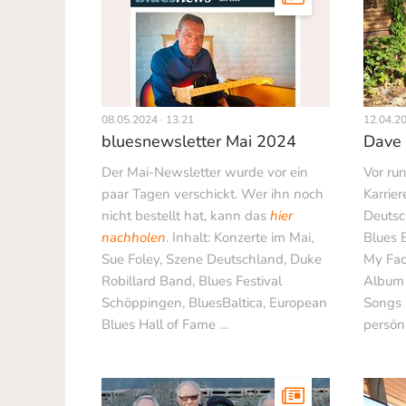
08.05.2024 · 13.21
12.04.20
bluesnewsletter Mai 2024
Dave 
Der Mai-Newsletter wurde vor ein
Vor ru
paar Tagen verschickt. Wer ihn noch
Karrier
nicht bestellt hat, kann das
hier
Deutsc
nachholen
. Inhalt: Konzerte im Mai,
Blues 
Sue Foley, Szene Deutschland, Duke
My Fac
Robillard Band, Blues Festival
Album 
Schöppingen, BluesBaltica, European
Songs 
Blues Hall of Fame …
persön