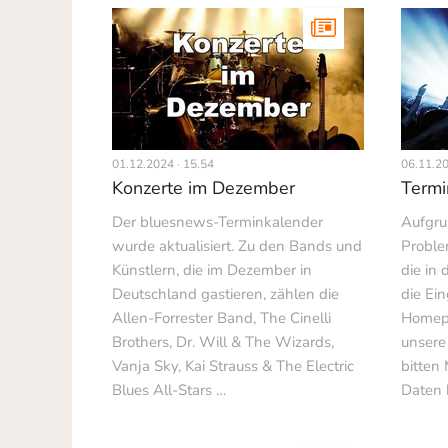
01.12.2024 · 15.54
06.11.20
Konzerte im Dezember
Termi
Der bluesnews-Terminkalender
Aufgru
wurde aktualisiert. Zu den Bands und
Proble
Künstlern, die im Dezember in
die in
Deutschland gastieren, zählen die
die Ei
Allen-Forrester Band, The Cinelli
Homep
Brothers, Dr. Will & The Wizards,
unsere 
Vanja Sky, Kai Strauss & The Electric
bitten 
Blues All-Stars …
Daten 