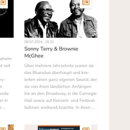
08.07.2024 · 16.31
Sonny Terry & Brownie
McGhee
naheim
t seit
Über mehrere Jahrzehnte waren sie
das Bluesduo überhaupt und kre­
vy-
ierten einen ganz eigenen Sound, der
en
sie von ihren ländlichen Anfängen
weile
bis an den Broadway, in die Carnegie
er in
Hall sowie auf Konzert- und Festival­
e …
bühnen weltweit brachte. In ihren …