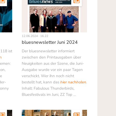
12.06.2024 · 16.22
bluesnewsletter Juni 2024
118 ist
Der bluesnewsletter informiert
m
zwischen den Printausgaben über
hemen:
Neuigkeiten aus der Szene, die Juni-
on,
Ausgabe wurde vor ein paar Tagen
he
verschickt. Wer ihn noch nicht
der­
bestellt hat, kann das
hier nachholen
.
Sonny
Inhalt: Fabulous Thunderbirds,
Bluesfestivals im Juni, ZZ Top …