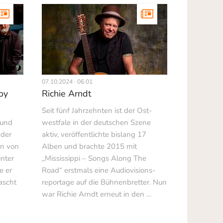
07.10.2024 · 06.01
oy
Richie Arndt
Seit fünf Jahrzehnten ist der Ost­
 und
westfale in der deutschen Szene
der
aktiv, veröffentlichte bislang 17
an von
Alben und brachte 2015 mit
unter
„Mississippi – Songs Along The
e er
Road“ erstmals eine Audiovisions­
ascht
reportage auf die Bühnenbretter. Nun
…
war Richie Arndt erneut in den …