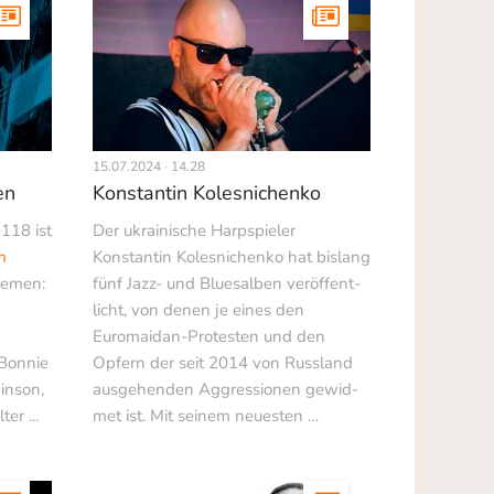
15.07.2024 · 14.28
en
Konstantin Kolesnichenko
118 ist
Der ukrainische Harpspieler
m
Konstantin Kolesnichenko hat bislang
hemen:
fünf Jazz- und Bluesalben veröffent­
licht, von denen je eines den
Euromaidan-Protesten und den
Bonnie
Opfern der seit 2014 von Russland
inson,
ausgehenden Aggressionen gewid­
er ...
met ist. Mit seinem neuesten …