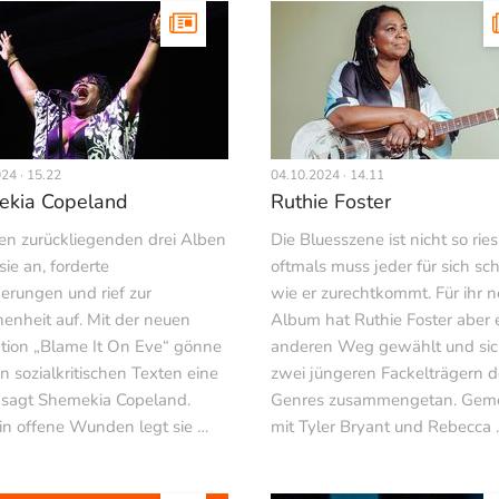
24 · 15.22
04.10.2024 · 14.11
ekia Copeland
Ruthie Foster
ren zurückliegenden drei Alben
Die Bluesszene ist nicht so rie
sie an, forderte
oftmals muss jeder für sich sc
erungen und rief zur
wie er zurechtkommt. Für ihr 
enheit auf. Mit der neuen
Album hat Ruthie Foster aber 
tion „Blame It On Eve“ gönne
anderen Weg gewählt und sic
en sozialkritischen Texten eine
zwei jüngeren Fackelträgern d
 sagt Shemekia Copeland.
Genres zusammengetan. Gem
 in offene Wunden legt sie …
mit Tyler Bryant und Rebecca 