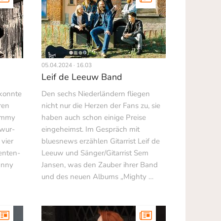
05.04.2024 · 16.03
Leif de Leeuw Band
 konnte
Den sechs Niederländern fliegen
ren
nicht nur die Herzen der Fans zu, sie
rammy
haben auch schon einige Preise
 wur­
eingeheimst. Im Gespräch mit
 vier
bluesnews erzählen Gitarrist Leif de
en­ten­
Leeuw und Sänger/Gitarrist Sem
hnny
Jansen, was den Zauber ihrer Band
und des neuen Albums „Mighty …