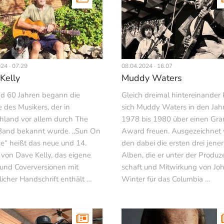
24 · 07.29
08.04.2024 · 16.07
Kelly
Muddy Waters
nd 60 Jahren begann die
Gleich dreimal hintereinander
e des Musikers, der in
sich Muddy Waters in den Jah
hland vor allem durch The
1978 bis 1980 über einen G
Band bekannt wurde. „Sun On
Award freuen. Ausgezeichnet
e“ heißt das neue und 14.
den dabei die ersten drei jener
von Dave Kelly, das eigene
Alben, die er unter der Produz
und Coverversionen mit
schaft und Mitwirkung von Jo
licher Handschrift enthält …
Winter für das Columbia …