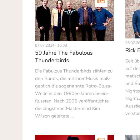
05.07.20
07.07.2024 · 16.08
Rick 
50 Jahre The Fabulous
Thunderbirds
Seit üb
auf de
Die Fabulous Thunderbirds zählen zu
matisc
den Bands, die mit ihrer Musik maß­
und Sä
geblich die sogenannte Retro-Blues-
Night­c
Welle in den 1990er-Jahren beein­
Nightc
flussten. Nach 2005 veröffentlichte
Aussti
die längst von Mastermind Kim
versto
Wilson geleitete …