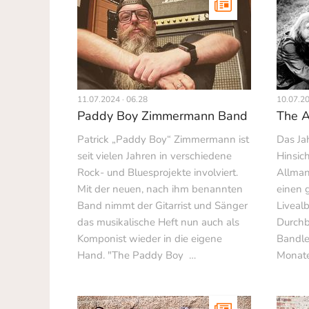
11.07.2024 · 06.28
10.07.20
Paddy Boy Zimmermann Band
The A
Patrick „Paddy Boy“ Zimmermann ist
Das Jah
seit vielen Jahren in verschiedene
Hinsich
Rock- und Bluesprojekte involviert.
Allman
Mit der neuen, nach ihm benannten
einen 
Band nimmt der Gitarrist und Sänger
Liveal
das musikalische Heft nun auch als
Durchb
Komponist wieder in die eigene
Bandle
Hand. "The Paddy Boy …
Monate