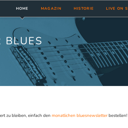
HOME
MAGAZIN
HISTORIE
LIVE ON 
Abonnement
bluesnews-Magazin
Clubs & Fest
Rezensionen
Aktuelle Ausgabe
bluesnews Collection
Tourneen
 BLUES
bluesnews ab Nr. 101
bluesnewsletter
Termine ein
bluesnews Nr. 51 - 100
Blues Guide Germany
bluesnews Nr. 01 - 50
Leserservice
Mediadaten
ert zu bleiben, einfach den
monatlichen bluesnewsletter
bestellen!