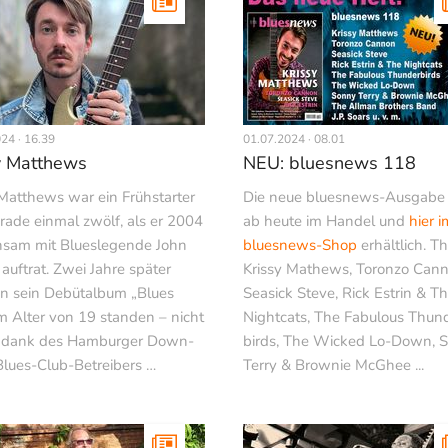
24 · 16.39
01.07.2024 · 08.01
y Matthews
NEU: bluesnews 118
 Matthews war ein Frühstarter
Die neue bluesnews-Ausgabe 
rade einmal zwölf, als er 2004
ab heute im Handel und
hier i
sam mit Blueslegende John
bluesnews-Shop
erhältlich. T
auftrat. Zwei Jahre später
Krissy Mathews, Toronzo Cann
en sein Debütalbum „Blues
Seasick Steve, Rick Estrin & T
Im Alter von 19 standen – nicht
Nightcats, The Fabulous Thun
t dank des Hamburger Down­
birds, The Wicked Lo-Down, 
lues-Club-Betreibers …
Terry & Brownie McGhee ...