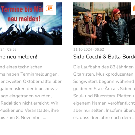
24 · 09.53
11.10.2024 · 06.52
ne neu melden!
SirJo Cocchi & Balta Bord
nd eines technischen
Die Laufbahn des 83-jährigen
ms haben Terminmeldungen,
Gitarristen, Musikproduzenten
 der zweiten Oktoberhälfte über
Songwriters begann während 
ngabemasken der bluesnews-
goldenen Stax-Ära als Sidem
age eingetragen wurden,
Soul- und Bluesstars. Platten 
Redaktion nicht erreicht. Wir
eigenem Namen veröffentlicht
Musiker und Veranstalter, ihre
aber nur selten. Insofern überr
bis zum 8. November ...
es, dass drei Jahre nach dem 