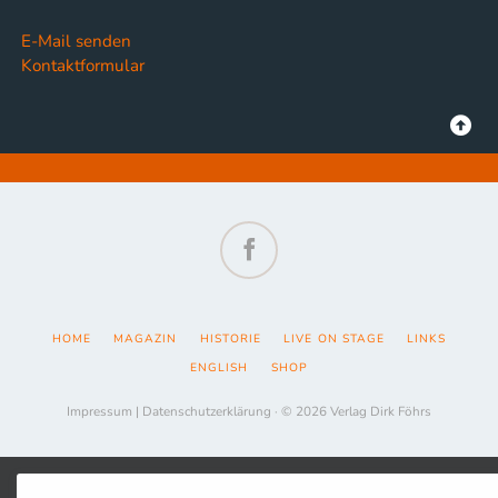
E-Mail senden
Kontaktformular
Facebook
NAVIGATION
HOME
MAGAZIN
HISTORIE
LIVE ON STAGE
LINKS
ÜBERSPRINGEN
ENGLISH
SHOP
Impressum
|
Datenschutzerklärung
· © 2026 Verlag Dirk Föhrs