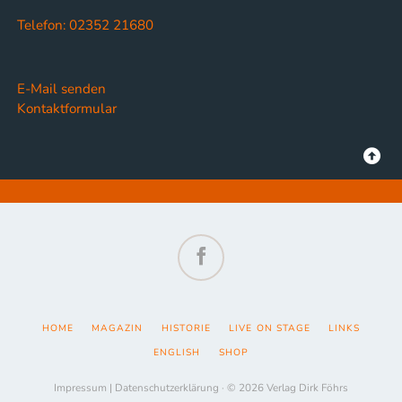
Telefon: 02352 21680
E-Mail senden
Kontaktformular
Facebook
NAVIGATION
HOME
MAGAZIN
HISTORIE
LIVE ON STAGE
LINKS
ÜBERSPRINGEN
ENGLISH
SHOP
Impressum
|
Datenschutzerklärung
· © 2026 Verlag Dirk Föhrs