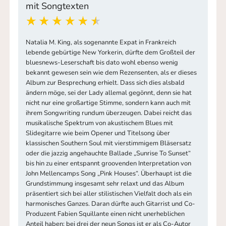
mit Songtexten
Natalia M. King, als sogenannte Expat in Frankreich
lebende gebürtige New Yorkerin, dürfte dem Großteil der
bluesnews-Leserschaft bis dato wohl ebenso wenig
bekannt gewesen sein wie dem Rezensenten, als er dieses
Album zur Besprechung erhielt. Dass sich dies alsbald
ändern möge, sei der Lady allemal gegönnt, denn sie hat
nicht nur eine großartige Stimme, sondern kann auch mit
ihrem Songwriting rundum überzeugen. Dabei reicht das
musikalische Spektrum von akustischem Blues mit
Slidegitarre wie beim Opener und Titelsong über
klassischen Southern Soul mit vierstimmigem Bläsersatz
oder die jazzig angehauchte Ballade „Sunrise To Sunset“
bis hin zu einer entspannt groovenden Interpretation von
John Mellencamps Song „Pink Houses“. Überhaupt ist die
Grundstimmung insgesamt sehr relaxt und das Album
präsentiert sich bei aller stilistischen Vielfalt doch als ein
harmonisches Ganzes. Daran dürfte auch Gitarrist und Co-
Produzent Fabien Squillante einen nicht unerheblichen
Anteil haben; bei drei der neun Songs ist er als Co-Autor