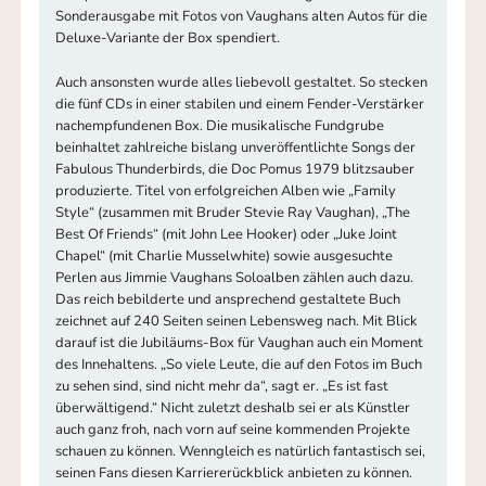
Sonderausgabe mit Fotos von Vaughans alten Autos für die
Deluxe-Variante der Box spendiert.
Auch ansonsten wurde alles liebevoll gestaltet. So stecken
die fünf CDs in einer stabilen und einem Fender-Verstärker
nachempfundenen Box. Die musikalische Fundgrube
beinhaltet zahlreiche bislang unveröffentlichte Songs der
Fabulous Thunderbirds, die Doc Pomus 1979 blitzsauber
produzierte. Titel von erfolgreichen Alben wie „Family
Style“ (zusammen mit Bruder Stevie Ray Vaughan), „The
Best Of Friends“ (mit John Lee Hooker) oder „Juke Joint
Chapel“ (mit Charlie Musselwhite) sowie ausgesuchte
Perlen aus Jimmie Vaughans Soloalben zählen auch dazu.
Das reich bebilderte und ansprechend gestaltete Buch
zeichnet auf 240 Seiten seinen Lebensweg nach. Mit Blick
darauf ist die Jubiläums-Box für Vaughan auch ein Moment
des Innehaltens. „So viele Leute, die auf den Fotos im Buch
zu sehen sind, sind nicht mehr da“, sagt er. „Es ist fast
überwältigend.“ Nicht zuletzt deshalb sei er als Künstler
auch ganz froh, nach vorn auf seine kommenden Projekte
schauen zu können. Wenngleich es natürlich fantastisch sei,
seinen Fans diesen Karriererückblick anbieten zu können.