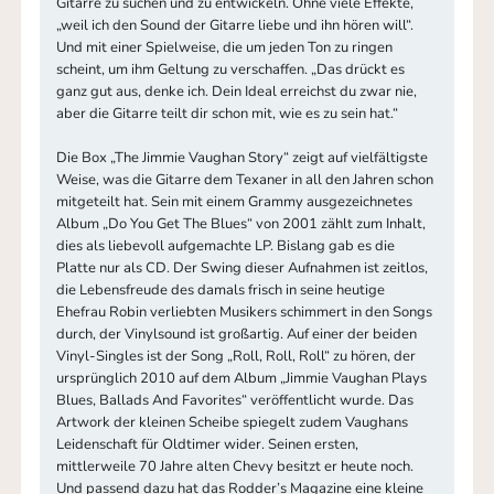
Gitarre zu suchen und zu entwickeln. Ohne viele Effekte,
„weil ich den Sound der Gitarre liebe und ihn hören will“.
Und mit einer Spielweise, die um jeden Ton zu ringen
scheint, um ihm Geltung zu verschaffen. „Das drückt es
ganz gut aus, denke ich. Dein Ideal erreichst du zwar nie,
aber die Gitarre teilt dir schon mit, wie es zu sein hat.“
Die Box „The Jimmie Vaughan Story“ zeigt auf vielfältigste
Weise, was die Gitarre dem Texaner in all den Jahren schon
mitgeteilt hat. Sein mit einem Grammy ausgezeichnetes
Album „Do You Get The Blues“ von 2001 zählt zum Inhalt,
dies als liebevoll aufgemachte LP. Bislang gab es die
Platte nur als CD. Der Swing dieser Aufnahmen ist zeitlos,
die Lebensfreude des damals frisch in seine heutige
Ehefrau Robin verliebten Musikers schimmert in den Songs
durch, der Vinylsound ist großartig. Auf einer der beiden
Vinyl-Singles ist der Song „Roll, Roll, Roll“ zu hören, der
ursprünglich 2010 auf dem Album „Jimmie Vaughan Plays
Blues, Ballads And Favorites“ veröffentlicht wurde. Das
Artwork der kleinen Scheibe spiegelt zudem Vaughans
Leidenschaft für Oldtimer wider. Seinen ersten,
mittlerweile 70 Jahre alten Chevy besitzt er heute noch.
Und passend dazu hat das Rodder’s Magazine eine kleine