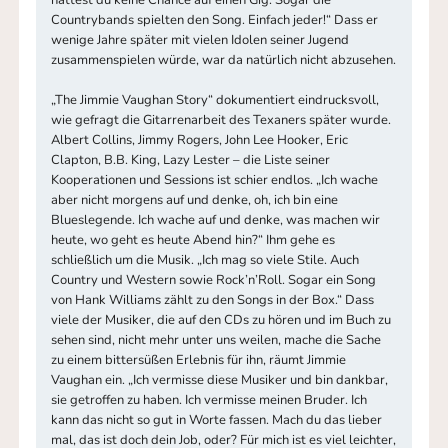
Countrybands spielten den Song. Einfach jeder!“ Dass er
wenige Jahre später mit vielen Idolen seiner Jugend
zusammenspielen würde, war da natürlich nicht abzusehen.
„The Jimmie Vaughan Story“ dokumentiert eindrucksvoll,
wie gefragt die Gitarrenarbeit des Texaners später wurde.
Albert Collins, Jimmy Rogers, John Lee Hooker, Eric
Clapton, B.B. King, Lazy Lester – die Liste seiner
Kooperationen und Sessions ist schier endlos. „Ich wache
aber nicht morgens auf und denke, oh, ich bin eine
Blueslegende. Ich wache auf und denke, was machen wir
heute, wo geht es heute Abend hin?“ Ihm gehe es
schließlich um die Musik. „Ich mag so viele Stile. Auch
Country und Western sowie Rock’n’Roll. Sogar ein Song
von Hank Williams zählt zu den Songs in der Box.“ Dass
viele der Musiker, die auf den CDs zu hören und im Buch zu
sehen sind, nicht mehr unter uns weilen, mache die Sache
zu einem bittersüßen Erlebnis für ihn, räumt Jimmie
Vaughan ein. „Ich vermisse diese Musiker und bin dankbar,
sie getroffen zu haben. Ich vermisse meinen Bruder. Ich
kann das nicht so gut in Worte fassen. Mach du das lieber
mal, das ist doch dein Job, oder? Für mich ist es viel leichter,