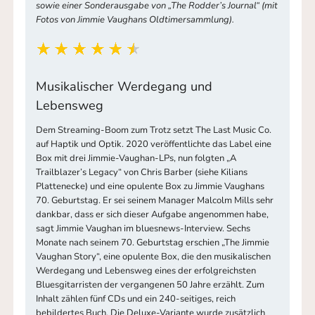
sowie einer Sonderausgabe von „The Rodder’s Journal“ (mit
Fotos von Jimmie Vaughans Oldtimersammlung).
Musikalischer Werdegang und
Lebensweg
Dem Streaming-Boom zum Trotz setzt The Last Music Co.
auf Haptik und Optik. 2020 veröffentlichte das Label eine
Box mit drei Jimmie-Vaughan-LPs, nun folgten „A
Trailblazer’s Legacy“ von Chris Barber (siehe Kilians
Plattenecke) und eine opulente Box zu Jimmie Vaughans
70. Geburtstag. Er sei seinem Manager Malcolm Mills sehr
dankbar, dass er sich dieser Aufgabe angenommen habe,
sagt Jimmie Vaughan im bluesnews-Interview. Sechs
Monate nach seinem 70. Geburtstag erschien „The Jimmie
Vaughan Story“, eine opulente Box, die den musikalischen
Werdegang und Lebensweg eines der erfolgreichsten
Bluesgitarristen der vergangenen 50 Jahre erzählt. Zum
Inhalt zählen fünf CDs und ein 240-seitiges, reich
bebildertes Buch. Die Deluxe-Variante wurde zusätzlich