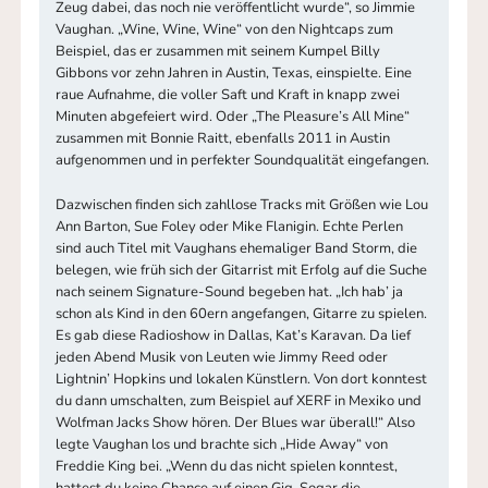
Zeug dabei, das noch nie veröffentlicht wurde“, so Jimmie
Vaughan. „Wine, Wine, Wine“ von den Nightcaps zum
Beispiel, das er zusammen mit seinem Kumpel Billy
Gibbons vor zehn Jahren in Austin, Texas, einspielte. Eine
raue Aufnahme, die voller Saft und Kraft in knapp zwei
Minuten abgefeiert wird. Oder „The Pleasure’s All Mine“
zusammen mit Bonnie Raitt, ebenfalls 2011 in Austin
aufgenommen und in perfekter Soundqualität eingefangen.
Dazwischen finden sich zahllose Tracks mit Größen wie Lou
Ann Barton, Sue Foley oder Mike Flanigin. Echte Perlen
sind auch Titel mit Vaughans ehemaliger Band Storm, die
belegen, wie früh sich der Gitarrist mit Erfolg auf die Suche
nach seinem Signature-Sound begeben hat. „Ich hab’ ja
schon als Kind in den 60ern angefangen, Gitarre zu spielen.
Es gab diese Radioshow in Dallas, Kat’s Karavan. Da lief
jeden Abend Musik von Leuten wie Jimmy Reed oder
Lightnin’ Hopkins und lokalen Künstlern. Von dort konntest
du dann umschalten, zum Beispiel auf XERF in Mexiko und
Wolfman Jacks Show hören. Der Blues war überall!“ Also
legte Vaughan los und brachte sich „Hide Away“ von
Freddie King bei. „Wenn du das nicht spielen konntest,
hattest du keine Chance auf einen Gig. Sogar die