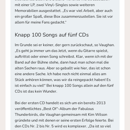
mit einer LP, zwei Vinyl-Singles sowie weiteren
Memorabilien ausgestattet. „Es war viel Arbeit, aber auch
ein großer Spaß, diese Box zusammenzustellen. Sie ist vor
allem für meine Fans gedacht.“
Knapp 100 Songs auf fünf CDs
Im Grunde sei er keiner, der gern zurückschaut, so Vaughan.
„Es geht ja immer um das Jetzt, wenn du Gitarre spielst,
auftrittst oder einen Song schreibst. Klar, wenn ich mit der
Band auf der Bühne stehe, dann haut man schon mal die
alten Sachen raus. Aber so geballt wie hier, das ist schon
eine andere Sache. Ich habe noch nicht einmal alles am
Stück anhören können, was wir da reingepackt haben! Es
ist einfach zu viel!“ Bei knapp 100 Songs allein auf den fünf
CDs ist das kein Wunder.
Bei der ersten CD handelt es sich um ein bereits 2013
veröffentlichtes „Best Of“-Album der Fabulous
Thunderbirds, die Vaughan gemeinsam mit Kim Wilson
gründete und mit denen er seine ersten Erfolge feierte. Bei
den CDs Nr. 2 bis Nr. 5 wird es komplexer. „Da ist so viel