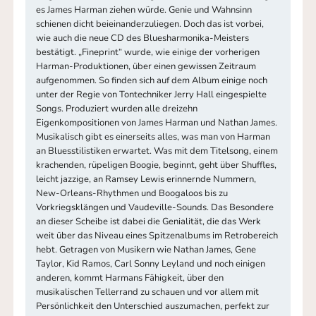
es James Harman ziehen würde. Genie und Wahnsinn
schienen dicht beieinanderzuliegen. Doch das ist vorbei,
wie auch die neue CD des Bluesharmonika-Meisters
bestätigt. „Fineprint“ wurde, wie einige der vorherigen
Harman-Produktionen, über einen gewissen Zeitraum
aufgenommen. So finden sich auf dem Album einige noch
unter der Regie von Tontechniker Jerry Hall eingespielte
Songs. Produziert wurden alle dreizehn
Eigenkompositionen von James Harman und Nathan James.
Musikalisch gibt es einerseits alles, was man von Harman
an Bluesstilistiken erwartet. Was mit dem Titelsong, einem
krachenden, rüpeligen Boogie, beginnt, geht über Shuffles,
leicht jazzige, an Ramsey Lewis erinnernde Nummern,
New-Orleans-Rhythmen und Boogaloos bis zu
Vorkriegsklängen und Vaudeville-Sounds. Das Besondere
an dieser Scheibe ist dabei die Genialität, die das Werk
weit über das Niveau eines Spitzenalbums im Retrobereich
hebt. Getragen von Musikern wie Nathan James, Gene
Taylor, Kid Ramos, Carl Sonny Leyland und noch einigen
anderen, kommt Harmans Fähigkeit, über den
musikalischen Tellerrand zu schauen und vor allem mit
Persönlichkeit den Unterschied auszumachen, perfekt zur