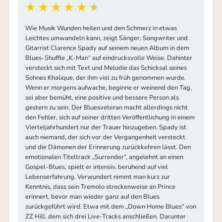
Wie Musik Wunden heilen und den Schmerz in etwas
Leichtes umwandeln kann, zeigt Sänger, Songwriter und
Gitarrist Clarence Spady auf seinem neuen Album in dem
Blues-Shuffle „K-Man“ auf eindrucksvolle Weise. Dahinter
versteckt sich mit Text und Melodie das Schicksal seines
Sohnes Khalique, der ihm viel zu früh genommen wurde.
Wenn er morgens aufwache, beginne er weinend den Tag,
sei aber bemüht, eine positive und bessere Person als
gestern zu sein. Der Bluesveteran macht allerdings nicht
den Fehler, sich auf seiner dritten Veröffentlichung in einem
Vierteljahrhundert nur der Trauer hinzugeben. Spady ist
auch niemand, der sich vor der Vergangenheit versteckt
und die Dämonen der Erinnerung zurückkehren lässt. Den
emotionalen Titeltrack „Surrender“, angelehnt an einen
Gospel-Blues, spielt er intensiv, beruhend auf viel
Lebenserfahrung. Verwundert nimmt man kurz zur
Kenntnis, dass sein Tremolo streckenweise an Prince
erinnert, bevor man wieder ganz auf den Blues
zurückgeführt wird. Etwa mit dem „Down Home Blues“ von
ZZ Hill, dem sich drei Live-Tracks anschließen. Darunter