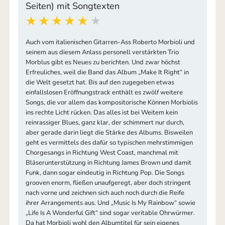
Seiten) mit Songtexten
Auch vom italienischen Gitarren-Ass Roberto Morbioli und
seinem aus diesem Anlass personell verstärkten Trio
Morblus gibt es Neues zu berichten. Und zwar höchst
Erfreuliches, weil die Band das Album „Make It Right“ in
die Welt gesetzt hat. Bis auf den zugegeben etwas
einfallslosen Eröffnungstrack enthält es zwölf weitere
Songs, die vor allem das kompositorische Können Morbiolis
ins rechte Licht rücken. Das alles ist bei Weitem kein
reinrassiger Blues, ganz klar, der schimmert nur durch,
aber gerade darin liegt die Stärke des Albums. Bisweilen
geht es vermittels des dafür so typischen mehrstimmigen
Chorgesangs in Richtung West Coast, manchmal mit
Bläserunterstützung in Richtung James Brown und damit
Funk, dann sogar eindeutig in Richtung Pop. Die Songs
grooven enorm, fließen unaufgeregt, aber doch stringent
nach vorne und zeichnen sich auch noch durch die Reife
ihrer Arrangements aus. Und „Music Is My Rainbow“ sowie
„Life Is A Wonderful Gift“ sind sogar veritable Ohrwürmer.
Da hat Morbioli wohl den Albumtitel für sein eigenes