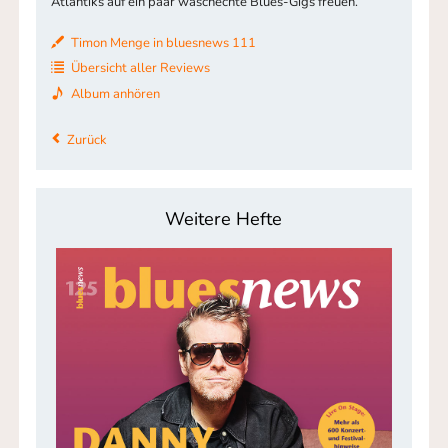
Atlantiks auf ein paar waschechte Blues-Gigs freuen.
Timon Menge in bluesnews 111
Übersicht aller Reviews
Album anhören
Zurück
Weitere Hefte