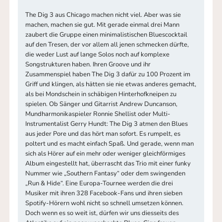
The Dig 3 aus Chicago machen nicht viel. Aber was sie
machen, machen sie gut. Mit gerade einmal drei Mann
zaubert die Gruppe einen minimalistischen Bluescocktail
auf den Tresen, der vor allem all jenen schmecken dürfte,
die weder Lust auf lange Solos noch auf komplexe
Songstrukturen haben. Ihren Groove und ihr
Zusammenspiel haben The Dig 3 dafür zu 100 Prozent im
Griff und klingen, als hätten sie nie etwas anderes gemacht,
als bei Mondschein in schäbigen Hinterhofkneipen zu
spielen. Ob Sänger und Gitarrist Andrew Duncanson,
Mundharmonikaspieler Ronnie Shellist oder Multi-
Instrumentalist Gerry Hundt: The Dig 3 atmen den Blues
aus jeder Pore und das hört man sofort. Es rumpelt, es
poltert und es macht einfach Spaß. Und gerade, wenn man
sich als Hörer auf ein mehr oder weniger gleichförmiges
Album eingestellt hat, überrascht das Trio mit einer funky
Nummer wie „Southern Fantasy“ oder dem swingenden
„Run & Hide“. Eine Europa-Tournee werden die drei
Musiker mit ihren 328 Facebook-Fans und ihren sieben
Spotify-Hörern wohl nicht so schnell umsetzen können.
Doch wenn es so weit ist, dürfen wir uns diesseits des