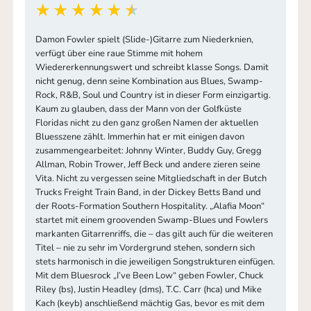
Damon Fowler spielt (Slide-)Gitarre zum Niederknien,
verfügt über eine raue Stimme mit hohem
Wiedererkennungswert und schreibt klasse Songs. Damit
nicht genug, denn seine Kombination aus Blues, Swamp-
Rock, R&B, Soul und Country ist in dieser Form einzigartig.
Kaum zu glauben, dass der Mann von der Golfküste
Floridas nicht zu den ganz großen Namen der aktuellen
Bluesszene zählt. Immerhin hat er mit einigen davon
zusammengearbeitet: Johnny Winter, Buddy Guy, Gregg
Allman, Robin Trower, Jeff Beck und andere zieren seine
Vita. Nicht zu vergessen seine Mitgliedschaft in der Butch
Trucks Freight Train Band, in der Dickey Betts Band und
der Roots-Formation Southern Hospitality. „Alafia Moon“
startet mit einem groovenden Swamp-Blues und Fowlers
markanten Gitarrenriffs, die – das gilt auch für die weiteren
Titel – nie zu sehr im Vordergrund stehen, sondern sich
stets harmonisch in die jeweiligen Songstrukturen einfügen.
Mit dem Bluesrock „I’ve Been Low“ geben Fowler, Chuck
Riley (bs), Justin Headley (dms), T.C. Carr (hca) und Mike
Kach (keyb) anschließend mächtig Gas, bevor es mit dem