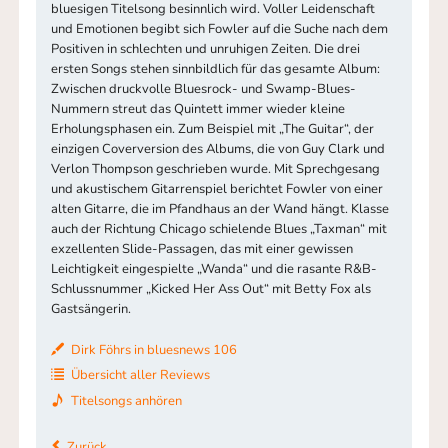
bluesigen Titelsong besinnlich wird. Voller Leidenschaft
und Emotionen begibt sich Fowler auf die Suche nach dem
Positiven in schlechten und unruhigen Zeiten. Die drei
ersten Songs stehen sinnbildlich für das gesamte Album:
Zwischen druckvolle Bluesrock- und Swamp-Blues-
Nummern streut das Quintett immer wieder kleine
Erholungsphasen ein. Zum Beispiel mit „The Guitar“, der
einzigen Coverversion des Albums, die von Guy Clark und
Verlon Thompson geschrieben wurde. Mit Sprechgesang
und akustischem Gitarrenspiel berichtet Fowler von einer
alten Gitarre, die im Pfandhaus an der Wand hängt. Klasse
auch der Richtung Chicago schielende Blues „Taxman“ mit
exzellenten Slide-Passagen, das mit einer gewissen
Leichtigkeit eingespielte „Wanda“ und die rasante R&B-
Schlussnummer „Kicked Her Ass Out“ mit Betty Fox als
Gastsängerin.
Dirk Föhrs in bluesnews 106
Übersicht aller Reviews
Titelsongs anhören
Zurück