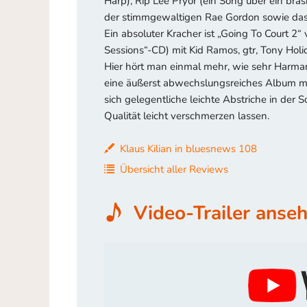
Harp), Rip Lee Pryor (ein Song über ein bras
der stimmgewaltigen Rae Gordon sowie das
Ein absoluter Kracher ist „Going To Court 2
Sessions“-CD) mit Kid Ramos, gtr, Tony Holi
Hier hört man einmal mehr, wie sehr Harman
eine äußerst abwechslungsreiches Album mit e
sich gelegentliche leichte Abstriche in der
Qualität leicht verschmerzen lassen.
Klaus Kilian in bluesnews 108
Übersicht aller Reviews
Video-Trailer anse