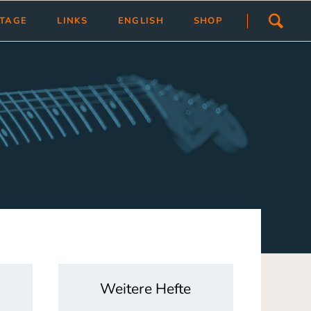
Navigation
STAGE
LINKS
ENGLISH
SHOP
überspringen
ivlas
Übersicht
Link hinzfügen/ändern
tragen
Weitere Hefte