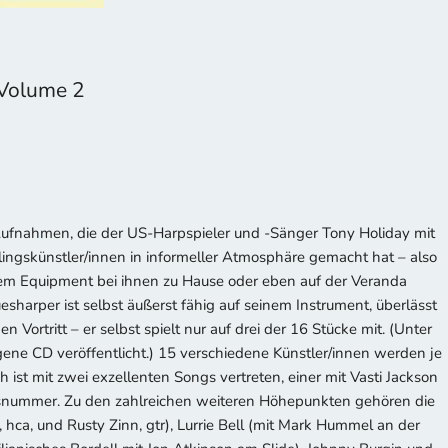
 Volume 2
Aufnahmen, die der US-Harpspieler und -Sänger Tony Holiday mit
lingskünstler/innen in informeller Atmosphäre gemacht hat – also
ablem Equipment bei ihnen zu Hause oder eben auf der Veranda
esharper ist selbst äußerst fähig auf seinem Instrument, überlässt
n Vortritt – er selbst spielt nur auf drei der 16 Stücke mit. (Unter
igene CD veröffentlicht.) 15 verschiedene Künstler/innen werden je
 ist mit zwei exzellenten Songs vertreten, einer mit Vasti Jackson
gsnummer. Zu den zahlreichen weiteren Höhepunkten gehören die
, hca, und Rusty Zinn, gtr), Lurrie Bell (mit Mark Hummel an der