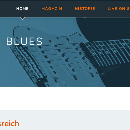
HOME
MAGAZIN
HISTORIE
LIVE ON 
Meldungen
Abonnement
bluesnews-Magazin
Clubs & Fest
Rezensionen
Aktuelle Ausgabe
bluesnews Collection
Tourneen
 BLUES
bluesnews ab Nr. 101
bluesnewsletter
Termine ein
bluesnews Nr. 51 - 100
Blues Guide Germany
bluesnews Nr. 01 - 50
Leserservice
Mediadaten
reich