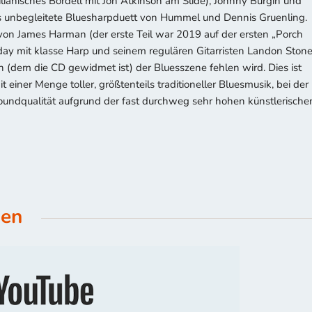
ilianisches Bordell mit Jon Atkinson am Slide), Johnny Burgin und
 unbegleitete Bluesharpduett von Hummel und Dennis Gruenling.
“ von James Harman (der erste Teil war 2019 auf der ersten „Porch
day mit klasse Harp und seinem regulären Gitarristen Landon Stone
 (dem die CD gewidmet ist) der Bluesszene fehlen wird. Dies ist
iner Menge toller, größtenteils traditioneller Bluesmusik, bei der
 Soundqualität aufgrund der fast durchweg sehr hohen künstlerische
hen